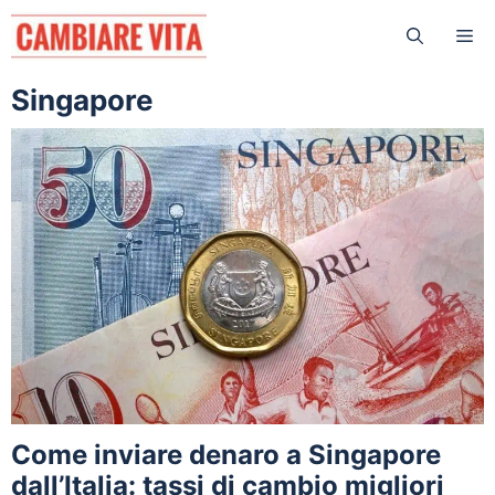
Vai
Me
al
contenuto
Singapore
Come inviare denaro a Singapore
dall’Italia: tassi di cambio migliori