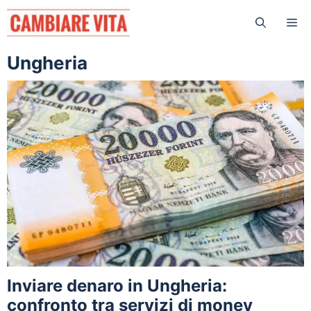
Vai
Me
al
contenuto
Ungheria
Inviare denaro in Ungheria:
confronto tra servizi di money