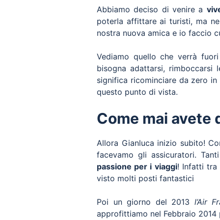
Abbiamo deciso di venire a
viv
poterla affittare ai turisti, ma
nostra nuova amica e io faccio c
Vediamo quello che verrà fuori
bisogna adattarsi, rimboccarsi
significa ricominciare da zero i
questo punto di vista.
Come mai avete de
Allora Gianluca inizio subito! 
facevamo gli assicuratori. Tan
passione per i viaggi
! Infatti t
visto molti posti fantastici
Poi un giorno del 2013
l’Air F
approfittiamo nel Febbraio 2014 p