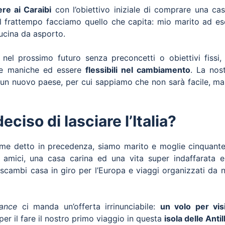
ere ai Caraibi
con l’obiettivo iniziale di comprare una ca
 nel frattempo facciamo quello che capita: mio marito ad es
ucina da asporto.
 nel prossimo futuro senza preconcetti o obiettivi fiss
 le maniche ed essere
flessibili nel cambiamento
. La nos
n un nuovo paese, per cui sappiamo che non sarà facile, ma
ciso di lasciare l’Italia?
Come detto in precedenza, siamo marito e moglie cinquant
ti amici, una casa carina ed una vita super indaffarata 
ra scambi casa in giro per l’Europa e viaggi organizzati da
rance
ci manda un’offerta irrinunciabile:
un volo per vis
er il fare il nostro primo viaggio in questa
isola delle Antil