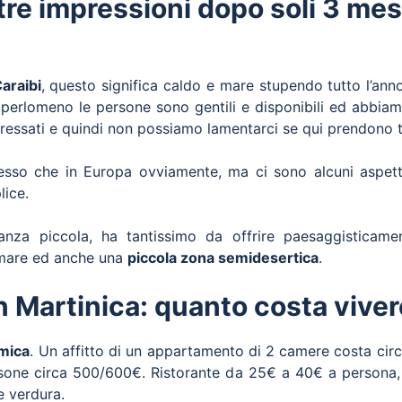
tre impressioni dopo soli 3 mesi
Caraibi
, questo significa caldo e mare stupendo tutto l’ann
erlomeno le persone sono gentili e disponibili ed abbiamo 
stressati e quindi non possiamo lamentarci se qui prendono 
sso che in Europa ovviamente, ma ci sono alcuni aspetti
lice.
nza piccola, ha tantissimo da offrire paesaggisticamen
l mare ed anche una
piccola zona semidesertica
.
in Martinica: quanto costa viver
omica
. Un affitto di un appartamento di 2 camere costa cir
rsone circa 500/600€. Ristorante da 25€ a 40€ a persona,
e verdura.