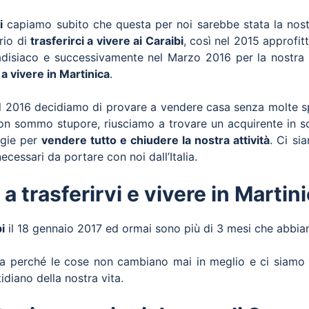
i
capiamo subito che questa per noi sarebbe stata la nos
erio di
trasferirci a vivere ai Caraibi
, così nel 2015 approfi
adisiaco e successivamente nel Marzo 2016 per la nostra t
 a vivere in Martinica
.
del 2016 decidiamo di provare a vendere casa senza molte s
 con sommo stupore, riusciamo a trovare un acquirente in s
egie per
vendere tutto e chiudere la nostra attività
. Ci si
ecessari da portare con noi dall’Italia.
a trasferirvi e vivere in Martin
i
il 18 gennaio 2017 ed ormai sono più di 3 mesi che abbiamo
alia perché le cose non cambiano mai in meglio e ci siamo
idiano della nostra vita.