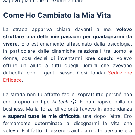
Sapevo già in che direzione andare.
Come Ho Cambiato la Mia Vita
La strada appariva chiara davanti a me:
volevo
sfruttare una delle mie passioni per guadagnarmi da
vivere
. Ero estremamente affascinato dalla psicologia,
in particolare dalle dinamiche relazionali tra uomo e
donna, così decisi di inventarmi
love coach
: volevo
offrire un aiuto a tutti quegli uomini che avevano
difficoltà con il gentil sesso. Così fondai
Seduzione
Efficace
.
La strada non fu affatto facile, soprattutto perché non
ero proprio un tipo
hi-tech
🙂 E non capivo nulla di
business. Ma la forza di volontà l’avevo in abbondanza
e
superai tutte le mie difficoltà
, una dopo l’altra. Ero
fermamente determinato a disegnarmi la vita che
volevo. E il fatto di essere d’aiuto a molte persone era