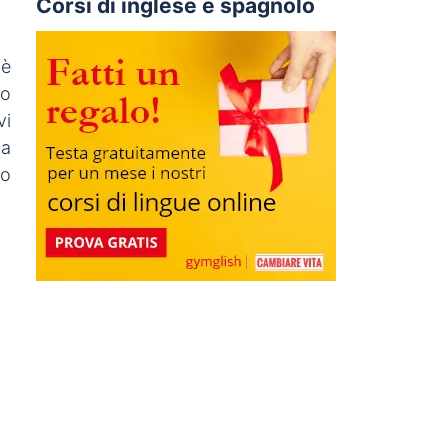
Corsi di inglese e spagnolo
 è
lo
vi
 a
io