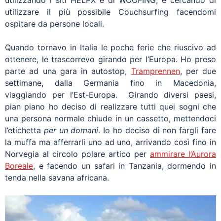
utilizzando i siti HELPX e di WOOFING, e cercando di
utilizzare il più possibile Couchsurfing facendomi
ospitare da persone locali.
Quando tornavo in Italia le poche ferie che riuscivo ad
ottenere, le trascorrevo girando per l’Europa. Ho preso
parte ad una gara in autostop,
Tramprennen
, per due
settimane, dalla Germania fino in Macedonia,
viaggiando per l’Est-Europa. Girando diversi paesi,
pian piano ho deciso di realizzare tutti quei sogni che
una persona normale chiude in un cassetto, mettendoci
l’etichetta
per un domani
. Io ho deciso di non fargli fare
la muffa ma afferrarli uno ad uno, arrivando così fino in
Norvegia al circolo polare artico per
ammirare l’Aurora
Boreale
, e facendo un safari in Tanzania, dormendo in
tenda nella savana africana.